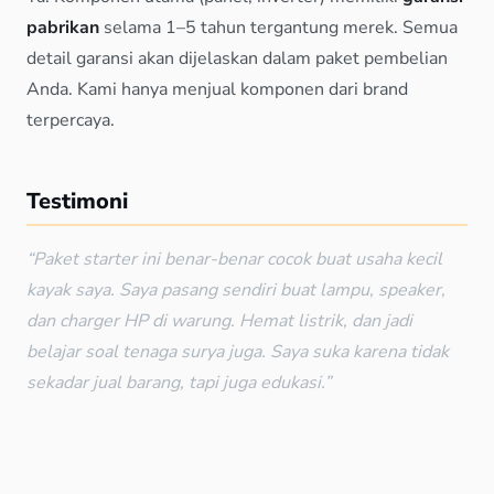
pabrikan
selama 1–5 tahun tergantung merek. Semua
detail garansi akan dijelaskan dalam paket pembelian
Anda. Kami hanya menjual komponen dari brand
terpercaya.
Testimoni
“Paket starter ini benar-benar cocok buat usaha kecil
kayak saya. Saya pasang sendiri buat lampu, speaker,
dan charger HP di warung. Hemat listrik, dan jadi
belajar soal tenaga surya juga. Saya suka karena tidak
sekadar jual barang, tapi juga edukasi.”