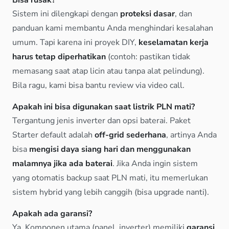
Bisa rusak?
Sistem ini dilengkapi dengan
proteksi dasar
, dan
panduan kami membantu Anda menghindari kesalahan
umum. Tapi karena ini proyek DIY,
keselamatan kerja
harus tetap diperhatikan
(contoh: pastikan tidak
memasang saat atap licin atau tanpa alat pelindung).
Bila ragu, kami bisa bantu review via video call.
Apakah ini bisa digunakan saat listrik PLN mati?
Tergantung jenis inverter dan opsi baterai. Paket
Starter default adalah
off-grid sederhana
, artinya Anda
bisa
mengisi daya siang hari dan menggunakan
malamnya jika ada baterai
. Jika Anda ingin sistem
yang otomatis backup saat PLN mati, itu memerlukan
sistem hybrid yang lebih canggih (bisa upgrade nanti).
Apakah ada garansi?
Ya. Komponen utama (panel, inverter) memiliki
garansi