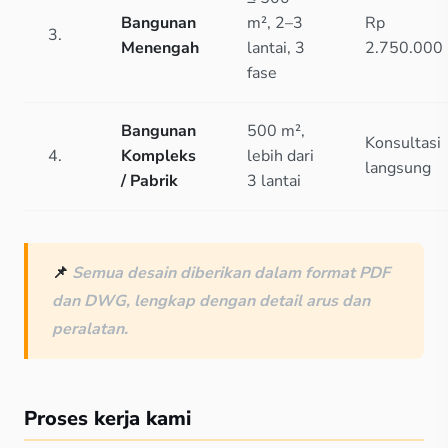
Bangunan
m², 2–3
Rp
3.
Menengah
lantai, 3
2.750.000
fase
Bangunan
500 m²,
Konsultasi
4.
Kompleks
lebih dari
langsung
/ Pabrik
3 lantai
📌
Semua desain diberikan dalam format PDF
dan DWG, lengkap dengan detail arus dan
peralatan.
Proses kerja kami