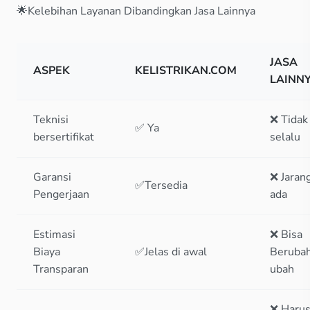
🌟Kelebihan Layanan Dibandingkan Jasa Lainnya
JASA
ASPEK
KELISTRIKAN.COM
LAINN
Teknisi
❌ Tidak
✅ Ya
bersertifikat
selalu
Garansi
❌ Jaran
✅Tersedia
Pengerjaan
ada
Estimasi
❌ Bisa
Biaya
✅Jelas di awal
Beruba
Transparan
ubah
❌ Haru