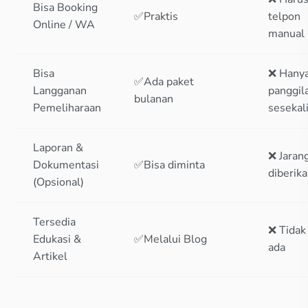
Bisa Booking
✅Praktis
telpon
Online / WA
manual
Bisa
❌ Hany
✅Ada paket
Langganan
panggil
bulanan
Pemeliharaan
sesekal
Laporan &
❌ Jaran
Dokumentasi
✅Bisa diminta
diberik
(Opsional)
Tersedia
❌ Tidak
Edukasi &
✅Melalui Blog
ada
Artikel