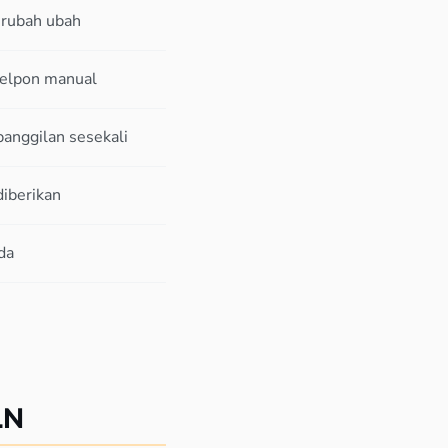
erubah ubah
telpon manual
anggilan sesekali
diberikan
da
LN