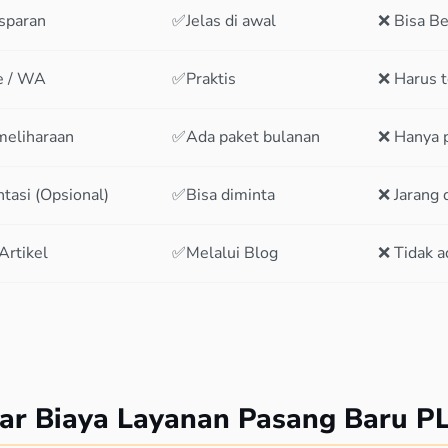
nsparan
✅Jelas di awal
❌ Bisa B
e / WA
✅Praktis
❌ Harus 
meliharaan
✅Ada paket bulanan
❌ Hanya p
asi (Opsional)
✅Bisa diminta
❌ Jarang 
Artikel
✅Melalui Blog
❌ Tidak a
tar Biaya Layanan Pasang Baru P