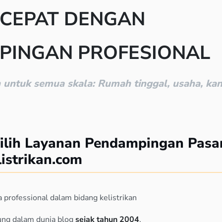
 CEPAT DENGAN
PINGAN PROFESIONAL
n untuk semua skala: Rumah tinggal, usaha, kan
ilih Layanan Pendampingan Pasa
listrikan.com
a professional dalam bidang kelistrikan
ung dalam dunia blog
sejak tahun 2004
,