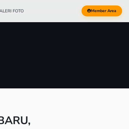
ALERI FOTO
Member Area
 BARU,