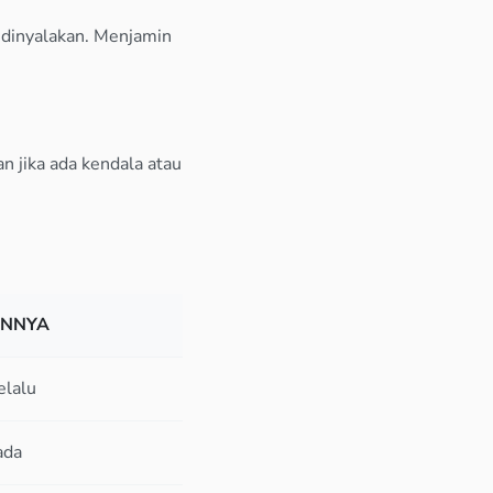
 dinyalakan. Menjamin
n jika ada kendala atau
INNYA
elalu
ada