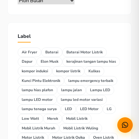
Label
Air Fryer
Baterai
Baterai Motor Listrik
Dapur
Elon Musk
kerajinan tangan lampu hias
kompor induksi
kompor listrik
Kulkas
Kunci Pintu Elektronik
lampu emergency terbaik
lampu hias plafon
lampu jalan
Lampu LED
lampu LED motor
lampu led motor variasi
lampu tenaga surya
LED
LED Motor
LG
Low Watt
Merek
Mobil Listrik
Mobil Listrik Murah
Mobil Listrik Wuling
Motor Listrik
Motor Listrik Oyika
Oven Listrik