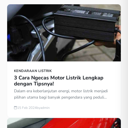
KENDARAAN LISTRIK
3 Cara Ngecas Motor Listrik Lengkap
dengan Tipsnya!
Dalam era keberlanjutan energi, motor listrik menjadi
pilihan utama bagi banyak pengendara yang peduli
lingkungan. Meskipun ramah lingkungan,
15 Feb 2024
by
admin
penggunaannya tetap membutuhkan perhatian khusus
terutama dalam hal pengisian daya atau cara ngecas
motor listrik. Jika sahabat adalah seorang pemilik motor