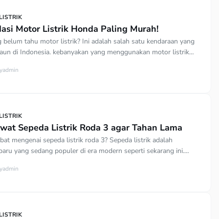
ISTRIK
si Motor Listrik Honda Paling Murah!
g belum tahu motor listrik? Ini adalah salah satu kendaraan yang
aun di Indonesia. kebanyakan yang menggunakan motor listrik
mah tangga sebagai transportasi saat belanja ke pasar,
y
admin
ak sekolah atau keperluan lainnya. Perawatannya yang mudah
 bersahabat menjadi salah satu daya tarik dari motor listrik.
ISTRIK
wat Sepeda Listrik Roda 3 agar Tahan Lama
at mengenai sepeda listrik roda 3? Sepeda listrik adalah
baru yang sedang populer di era modern seperti sekarang ini.
n sepeda pada umumnya, sepeda listrik dapat dioperasikan
y
admin
dua cara sekaligus. Yaitu dengan cara menggunakan tenaga
enggunakan pedal layaknya sepeda kayuh. Dan tentunya ini
3, bukan 2 seperti […]
ISTRIK