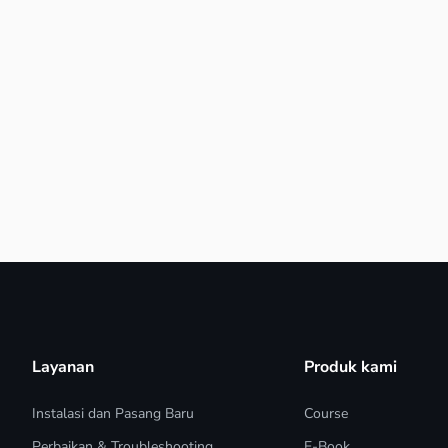
Layanan
Produk kami
Instalasi dan Pasang Baru
Course
Perbaikan & Troubleshooting
E-Book