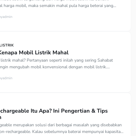
 harga mobil, maka semakin mahal pula harga beterai yang
rena baterai adalah komponen utama pada mobil listrik yang
by
admin
r mobil bisa berfungsi sebagaimana mestinya. Indonesia melalui
o Widodo mencoba menggalakkan penggunaan mobil listrik untuk
arakat sehari-hari. Mobil […]
ISTRIK
Kenapa Mobil Listrik Mahal
listrik mahal? Pertanyaan seperti inilah yang sering Sahabat
 ingin mengubah mobil konvensional dengan mobil listrik.
ga mobil listrik memang bisa 2 hingga 3 kali lipat daripada mobil
by
admin
r fosil seperti bensin dan solar. Presiden Jokowi telah
 penggunaan mobil listrik untuk menggantikan mobil
 Sayangnya, ini tidak mendapat sambutan […]
chargeable Itu Apa? Ini Pengertian & Tips
n
rgeable merupakan solusi dari berbagai masalah yang disebabkan
non-rechargeable. Kalau sebelumnya baterai mempunyai kapasitas