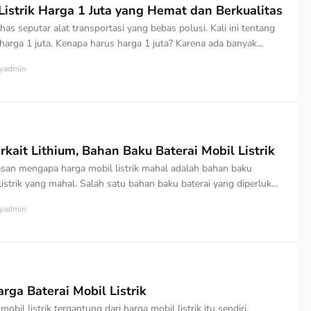
Listrik Harga 1 Juta yang Hemat dan Berkualitas
s seputar alat transportasi yang bebas polusi. Kali ini tentang
k harga 1 juta. Kenapa harus harga 1 juta? Karena ada banyak
 listrik yang dibandrol dengan harga jutaan bahkan belasan juta.
y
admin
 harganya terjangkau, kenapa harus membeli yang mahal? Sepeda
 salah satu alat transportasi yang banyak dipilih […]
rkait Lithium, Bahan Baku Baterai Mobil Listrik
asan mengapa harga mobil listrik mahal adalah bahan baku
 listrik yang mahal. Salah satu bahan baku baterai yang diperlukan
m. Bahan baku ini harus melalui proses penambangan dan
y
admin
ang panjang dan tidak mudah. Sebagian besar motor dan mobil
onesia menggunakan baterai yang terbuat dari lithium. Pada baterai
rga Baterai Mobil Listrik
mobil listrik tergantung dari harga mobil listrik itu sendiri.