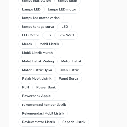
lampu hias plafon
lampu jalan
Lampu LED
lampu LED motor
lampu led motor variasi
lampu tenaga surya
LED
LED Motor
LG
Low Watt
Merek
Mobil Listrik
Mobil Listrik Murah
Mobil Listrik Wuling
Motor Listrik
Motor Listrik Oyika
Oven Listrik
Pajak Mobil Listrik
Panel Surya
PLN
Power Bank
Powerbank Apple
rekomendasi kompor listrik
Rekomendasi Mobil Listrik
Review Motor Listrik
Sepeda Listrik