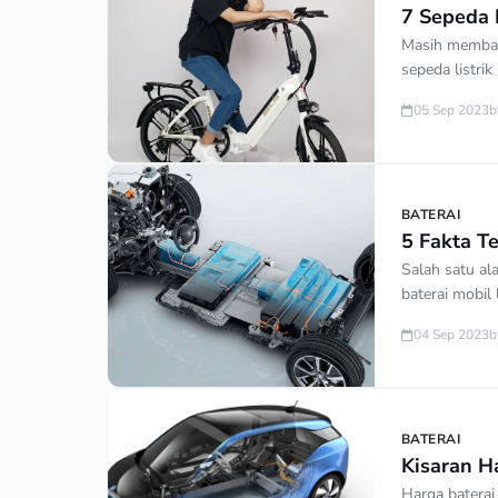
7 Sepeda 
Masih membaha
sepeda listri
produk sepeda
05 Sep 2023
b
Jika ada yang
listrik adalah
BATERAI
5 Fakta Te
Salah satu al
baterai mobil
adalah Lithiu
04 Sep 2023
b
pemrosesan y
listrik di Ind
[…]
BATERAI
Kisaran Ha
Harga baterai 