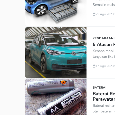
Semakin mahal
digunakan. Ka
25 Agu 2023
harus ada aga
Presiden Jok
mobilitas masy
KENDARAAN L
5 Alasan 
Kenapa mobil 
tanyakan jika
Mengingat har
17 Agu 2023
berbahan baka
menggalakkan
konvensional.
BATERAI
Baterai Re
Perawata
Baterai recha
oleh baterai 