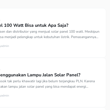
L
el 100 Watt Bisa untuk Apa Saja?
en dan distributor yang menjual solar panel 100 watt. Meskipun
i bisa menjadi pelengkap untuk kebutuhan listrik. Pemasangannya
gan beberapa solar panel sehingga cocok untuk rumah atau
y
admin
nya juga cukup bersahabat bagi yang ingin mencoba. Kegunaan
ertenaga 100 Watt Solar panel memiliki beberapa ukuran salah
…]
L
Menggunakan Lampu Jalan Solar Panel?
ok tak perlu khawatir lagi jika belum terjangkau PLN. Karena
kan lampu jalan solar panel yang bisa mendapat energi
matahari. Meski tidak ada saluran listrik dari PLN, lampu
y
admin
lan bisa menggunakan tenaga matahari atau yang sering disebut
 dengan tenaga solar cell. Seperti yang diketahui, lampu solar