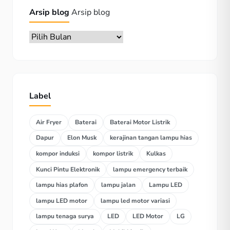
Arsip blog
Arsip blog
Label
Air Fryer
Baterai
Baterai Motor Listrik
Dapur
Elon Musk
kerajinan tangan lampu hias
kompor induksi
kompor listrik
Kulkas
Kunci Pintu Elektronik
lampu emergency terbaik
lampu hias plafon
lampu jalan
Lampu LED
lampu LED motor
lampu led motor variasi
lampu tenaga surya
LED
LED Motor
LG