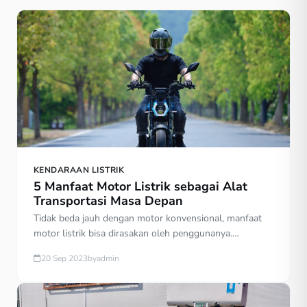
KENDARAAN LISTRIK
5 Manfaat Motor Listrik sebagai Alat
Transportasi Masa Depan
Tidak beda jauh dengan motor konvensional, manfaat
motor listrik bisa dirasakan oleh penggunanya.
Terutama bagi Sahabat yang ingin merasakan
20 Sep 2023
by
admin
mengendarai motor tanpa bebas dampak polusi udara
dan polusi suara. Karena motor listrik tidak
menggunakan bahan bakar bensin yang mengeluarkan