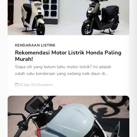
KENDARAAN LISTRIK
Rekomendasi Motor Listrik Honda Paling
Murah!
Siapa sih yang belum tahu motor listrik? Ini adalah
salah satu kendaraan yang sedang naik daun di
Indonesia. kebanyakan yang menggunakan motor listrik
16 Sep 2023
by
admin
adalah ibu rumah tangga sebagai transportasi saat
belanja ke pasar, menjemput anak sekolah atau
keperluan lainnya. Perawatannya yang mudah dan
harga yang bersahabat menjadi salah satu daya tarik
dari motor listrik. Salah […]