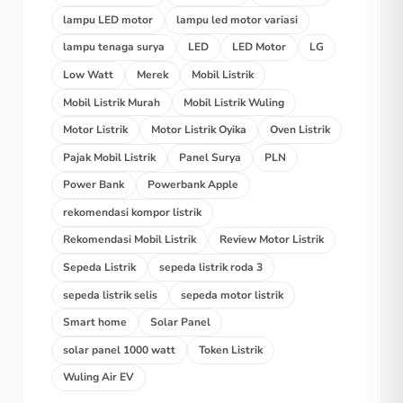
lampu LED motor
lampu led motor variasi
lampu tenaga surya
LED
LED Motor
LG
Low Watt
Merek
Mobil Listrik
Mobil Listrik Murah
Mobil Listrik Wuling
Motor Listrik
Motor Listrik Oyika
Oven Listrik
Pajak Mobil Listrik
Panel Surya
PLN
Power Bank
Powerbank Apple
rekomendasi kompor listrik
Rekomendasi Mobil Listrik
Review Motor Listrik
Sepeda Listrik
sepeda listrik roda 3
sepeda listrik selis
sepeda motor listrik
Smart home
Solar Panel
solar panel 1000 watt
Token Listrik
Wuling Air EV