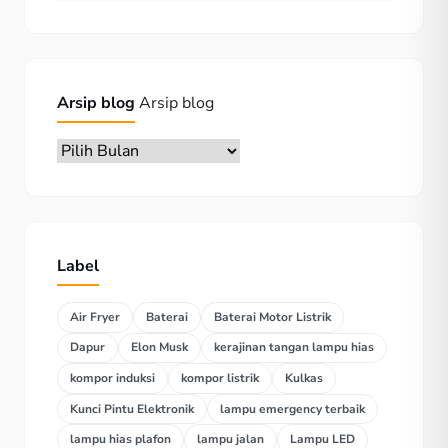
Arsip blog
Arsip blog
Label
Air Fryer
Baterai
Baterai Motor Listrik
Dapur
Elon Musk
kerajinan tangan lampu hias
kompor induksi
kompor listrik
Kulkas
Kunci Pintu Elektronik
lampu emergency terbaik
lampu hias plafon
lampu jalan
Lampu LED