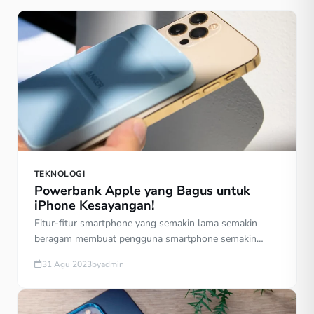
TEKNOLOGI
Powerbank Apple yang Bagus untuk
iPhone Kesayangan!
Fitur-fitur smartphone yang semakin lama semakin
beragam membuat pengguna smartphone semakin
meningkat. Semenarik apapun fitur yang tersedia, tetap
31 Agu 2023
by
admin
saja tidak ada artinya apabila kehabisan baterai. Hal
tersebut membuat Anda harus menghemat daya ketika
keluar rumah. Namun sekarang Anda tidak perlu