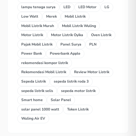
lampu tenaga surya
LED
LED Motor
LG
Low Watt
Merek
Mobil Listrik
Mobil Listrik Murah
Mobil Listrik Wuling
Motor Listrik
Motor Listrik Oyika
Oven Listrik
Pajak Mobil Listrik
Panel Surya
PLN
Power Bank
Powerbank Apple
rekomendasi kompor listrik
Rekomendasi Mobil Listrik
Review Motor Listrik
Sepeda Listrik
sepeda listrik roda 3
sepeda listrik selis
sepeda motor listrik
Smart home
Solar Panel
solar panel 1000 watt
Token Listrik
Wuling Air EV