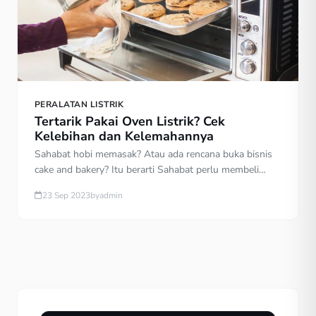
PERALATAN LISTRIK
Tertarik Pakai Oven Listrik? Cek
Kelebihan dan Kelemahannya
Sahabat hobi memasak? Atau ada rencana buka bisnis
cake and bakery? Itu berarti Sahabat perlu membeli
oven listrik. Alat yang satu ini merupakan opsi lain alat
23 Sep 2023
by
admin
pemanggang selain oven gas. Dioperasikan dengan
tenaga listrik untuk menghasilkan panas untuk
memanggang, membakar, hingga membuat aneka cake
dan roti. Oven listrik hadir dalam desain, ukuran dan
fitur yang […]