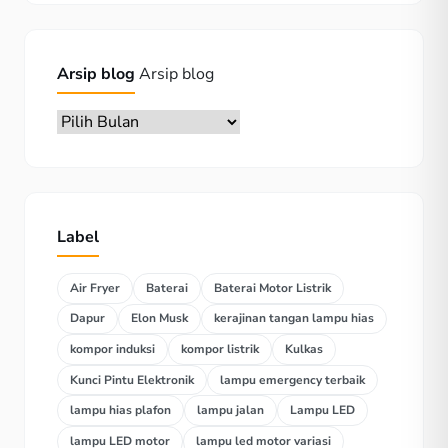
Arsip blog
Arsip blog
Label
Air Fryer
Baterai
Baterai Motor Listrik
Dapur
Elon Musk
kerajinan tangan lampu hias
kompor induksi
kompor listrik
Kulkas
Kunci Pintu Elektronik
lampu emergency terbaik
lampu hias plafon
lampu jalan
Lampu LED
lampu LED motor
lampu led motor variasi