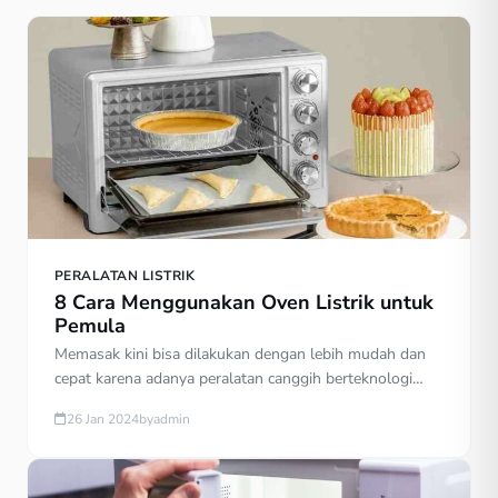
PERALATAN LISTRIK
8 Cara Menggunakan Oven Listrik untuk
Pemula
Memasak kini bisa dilakukan dengan lebih mudah dan
cepat karena adanya peralatan canggih berteknologi
listrik. Salah satu contoh alat yang banyak dipakai di
26 Jan 2024
by
admin
rumah adalah oven listrik. Cara menggunakan oven
listrik merk kirin atau lainnya pun tergolong cukup
mudah dan lebih praktis. Dulu, memanggang makanan