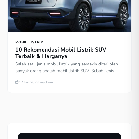
MOBIL LISTRIK
10 Rekomendasi Mobil Listrik SUV
Terbaik & Harganya
Salah satu jenis mobil listrik yang semakin dicari oleh
banyak orang adalah mobil listrik SUV. Sebab, jenis
mobil listrik yang satu ini memiliki kapasitas
12 Jan 2023
by
admin
penumpang yang cukup banyak, sehingga akan cocok
digunakan oleh satu keluarga untuk berlibur bersama.
Jika dibandingkan dengan mobil konvensional, mobil
listrik akan memiliki bahan bakar yang lebih efisien dan
desain yang […]