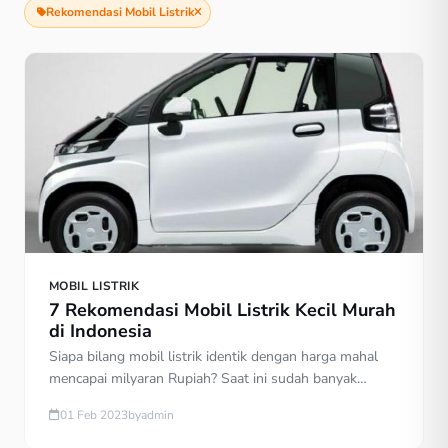
Rekomendasi Mobil Listrik
MOBIL LISTRIK
7 Rekomendasi Mobil Listrik Kecil Murah
di Indonesia
Siapa bilang mobil listrik identik dengan harga mahal
mencapai milyaran Rupiah? Saat ini sudah banyak
produsen otomotif mobil listrik dunia yang
01 Feb 2023
by
admin
memproduksi berbagai varian mobil listrik kecil murah.
Mobil listrik murah berukuran kecil tersebut sudah bisa