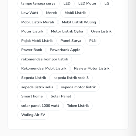
lampu tenaga surya
LED
LED Motor
LG
Low Watt
Merek
Mobil Listrik
Mobil Listrik Murah
Mobil Listrik Wuling
Motor Listrik
Motor Listrik Oyika
Oven Listrik
Pajak Mobil Listrik
Panel Surya
PLN
Power Bank
Powerbank Apple
rekomendasi kompor listrik
Rekomendasi Mobil Listrik
Review Motor Listrik
Sepeda Listrik
sepeda listrik roda 3
sepeda listrik selis
sepeda motor listrik
Smart home
Solar Panel
solar panel 1000 watt
Token Listrik
Wuling Air EV