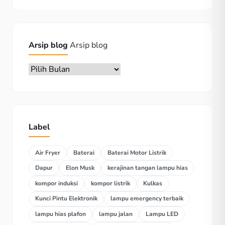
Arsip blog
Arsip blog
Label
Air Fryer
Baterai
Baterai Motor Listrik
Dapur
Elon Musk
kerajinan tangan lampu hias
kompor induksi
kompor listrik
Kulkas
Kunci Pintu Elektronik
lampu emergency terbaik
lampu hias plafon
lampu jalan
Lampu LED