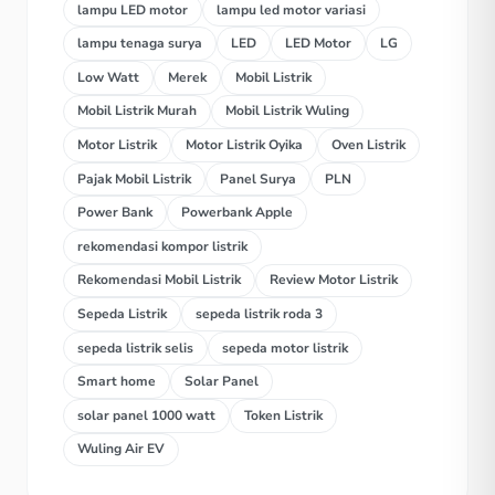
lampu LED motor
lampu led motor variasi
lampu tenaga surya
LED
LED Motor
LG
Low Watt
Merek
Mobil Listrik
Mobil Listrik Murah
Mobil Listrik Wuling
Motor Listrik
Motor Listrik Oyika
Oven Listrik
Pajak Mobil Listrik
Panel Surya
PLN
Power Bank
Powerbank Apple
rekomendasi kompor listrik
Rekomendasi Mobil Listrik
Review Motor Listrik
Sepeda Listrik
sepeda listrik roda 3
sepeda listrik selis
sepeda motor listrik
Smart home
Solar Panel
solar panel 1000 watt
Token Listrik
Wuling Air EV