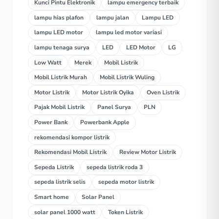
Kunci Pintu Elektronik
lampu emergency terbaik
lampu hias plafon
lampu jalan
Lampu LED
lampu LED motor
lampu led motor variasi
lampu tenaga surya
LED
LED Motor
LG
Low Watt
Merek
Mobil Listrik
Mobil Listrik Murah
Mobil Listrik Wuling
Motor Listrik
Motor Listrik Oyika
Oven Listrik
Pajak Mobil Listrik
Panel Surya
PLN
Power Bank
Powerbank Apple
rekomendasi kompor listrik
Rekomendasi Mobil Listrik
Review Motor Listrik
Sepeda Listrik
sepeda listrik roda 3
sepeda listrik selis
sepeda motor listrik
Smart home
Solar Panel
solar panel 1000 watt
Token Listrik