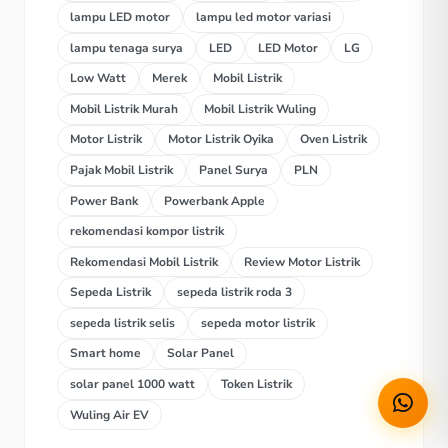
lampu LED motor
lampu led motor variasi
lampu tenaga surya
LED
LED Motor
LG
Low Watt
Merek
Mobil Listrik
Mobil Listrik Murah
Mobil Listrik Wuling
Motor Listrik
Motor Listrik Oyika
Oven Listrik
Pajak Mobil Listrik
Panel Surya
PLN
Power Bank
Powerbank Apple
rekomendasi kompor listrik
Rekomendasi Mobil Listrik
Review Motor Listrik
Sepeda Listrik
sepeda listrik roda 3
sepeda listrik selis
sepeda motor listrik
Smart home
Solar Panel
solar panel 1000 watt
Token Listrik
Wuling Air EV