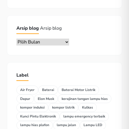
Arsip blog
Arsip blog
Label
Air Fryer
Baterai
Baterai Motor Listrik
Dapur
Elon Musk
kerajinan tangan lampu hias
kompor induksi
kompor listrik
Kulkas
Kunci Pintu Elektronik
lampu emergency terbaik
lampu hias plafon
lampu jalan
Lampu LED