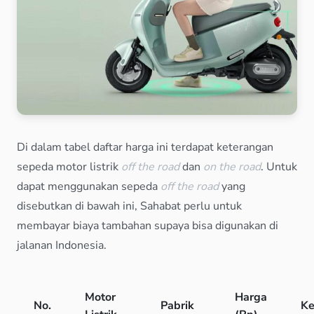
Di dalam tabel daftar harga ini terdapat keterangan
sepeda motor listrik
off the road
dan
on the road
. Untuk
dapat menggunakan sepeda
off the road
yang
disebutkan di bawah ini, Sahabat perlu untuk
membayar biaya tambahan supaya bisa digunakan di
jalanan Indonesia.
Motor
Harga
No.
Pabrik
Ke