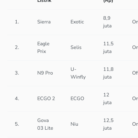
Listrik
(Rp)
8,9
1.
Sierra
Exotic
On
juta
Eagle
11,5
2.
Selis
On
Prix
juta
U-
11,8
3.
N9 Pro
Of
Winfly
juta
12
4.
ECGO 2
ECGO
On
juta
Gova
12,5
5.
Niu
On
03 Lite
juta