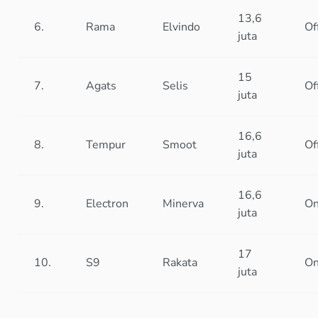
13,6
6.
Rama
Elvindo
Of
juta
15
7.
Agats
Selis
Of
juta
16,6
8.
Tempur
Smoot
Of
juta
16,6
9.
Electron
Minerva
On
juta
17
10.
S9
Rakata
On
juta