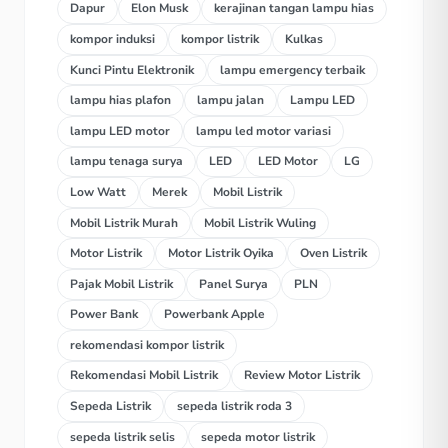
Dapur
Elon Musk
kerajinan tangan lampu hias
kompor induksi
kompor listrik
Kulkas
Kunci Pintu Elektronik
lampu emergency terbaik
lampu hias plafon
lampu jalan
Lampu LED
lampu LED motor
lampu led motor variasi
lampu tenaga surya
LED
LED Motor
LG
Low Watt
Merek
Mobil Listrik
Mobil Listrik Murah
Mobil Listrik Wuling
Motor Listrik
Motor Listrik Oyika
Oven Listrik
Pajak Mobil Listrik
Panel Surya
PLN
Power Bank
Powerbank Apple
rekomendasi kompor listrik
Rekomendasi Mobil Listrik
Review Motor Listrik
Sepeda Listrik
sepeda listrik roda 3
sepeda listrik selis
sepeda motor listrik