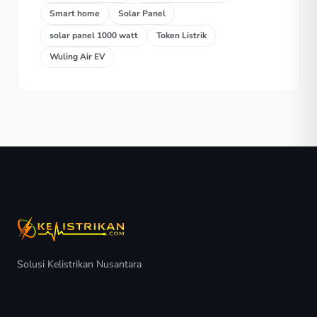
Smart home
Solar Panel
solar panel 1000 watt
Token Listrik
Wuling Air EV
Solusi Kelistrikan Nusantara