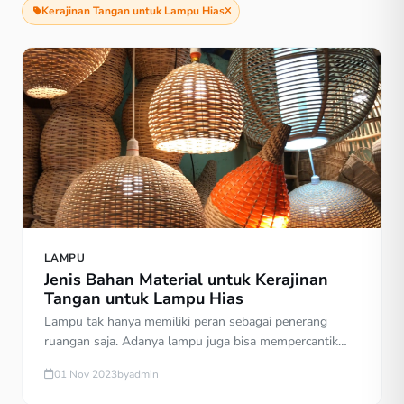
Kerajinan Tangan untuk Lampu Hias
LAMPU
Jenis Bahan Material untuk Kerajinan
Tangan untuk Lampu Hias
Lampu tak hanya memiliki peran sebagai penerang
ruangan saja. Adanya lampu juga bisa mempercantik
atau memperindah suatu tempat. Kerajinan tangan
01 Nov 2023
by
admin
lampu hias memiliki cakupan yang cukup luas. Ini bisa
menggunakan beragam jenis material. Lampu hias bisa