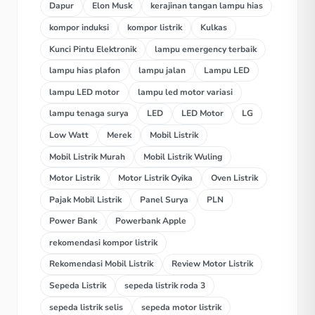
Dapur
Elon Musk
kerajinan tangan lampu hias
kompor induksi
kompor listrik
Kulkas
Kunci Pintu Elektronik
lampu emergency terbaik
lampu hias plafon
lampu jalan
Lampu LED
lampu LED motor
lampu led motor variasi
lampu tenaga surya
LED
LED Motor
LG
Low Watt
Merek
Mobil Listrik
Mobil Listrik Murah
Mobil Listrik Wuling
Motor Listrik
Motor Listrik Oyika
Oven Listrik
Pajak Mobil Listrik
Panel Surya
PLN
Power Bank
Powerbank Apple
rekomendasi kompor listrik
Rekomendasi Mobil Listrik
Review Motor Listrik
Sepeda Listrik
sepeda listrik roda 3
sepeda listrik selis
sepeda motor listrik