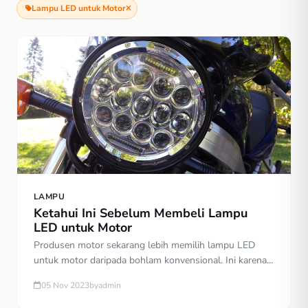
Lampu LED untuk Motor
LAMPU
Ketahui Ini Sebelum Membeli Lampu
LED untuk Motor
Produsen motor sekarang lebih memilih lampu LED
untuk motor daripada bohlam konvensional. Ini karena
selain tampilannya lebih modern, teknologi LED juga
05 Nov 2023
by
admin
lebih hemat. Sehingga lebih menghemat energi. Selain
itu, lampu LED untuk motor juga lebih awet dan tahan