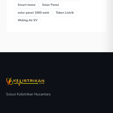
Smart home
Solar Panel
solar panel 1000 watt
Token Listrik
Wuling Air EV
Solusi Kelistrikan Nusantara