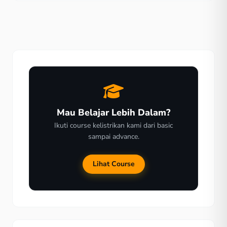
lama. Membeli lampu LED motor tidaklah sulit. Sahabat
bisa datang langsung ke bengkel atau toko yang
menjual […]
Mau Belajar Lebih Dalam?
Ikuti course kelistrikan kami dari basic
sampai advance.
Lihat Course