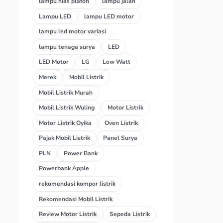
lampu hias plafon
lampu jalan
Lampu LED
lampu LED motor
lampu led motor variasi
lampu tenaga surya
LED
LED Motor
LG
Low Watt
Merek
Mobil Listrik
Mobil Listrik Murah
Mobil Listrik Wuling
Motor Listrik
Motor Listrik Oyika
Oven Listrik
Pajak Mobil Listrik
Panel Surya
PLN
Power Bank
Powerbank Apple
rekomendasi kompor listrik
Rekomendasi Mobil Listrik
Review Motor Listrik
Sepeda Listrik