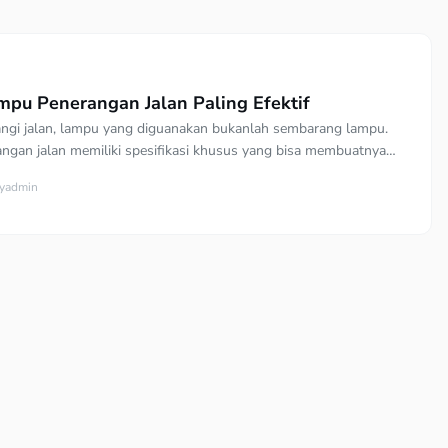
ampu Penerangan Jalan Paling Efektif
ngi jalan, lampu yang diguanakan bukanlah sembarang lampu.
gan jalan memiliki spesifikasi khusus yang bisa membuatnya
an dengan optimal. Di Indonesia, ada 5 jenis lampu dengan
y
admin
ertentu yang umumnya digunakan di berbagai ruas jalan. Sehingga,
Sahabat berfikir bahwa semua lampu jalan adalah lampu dengan
ang sama. Sahabat bisa […]