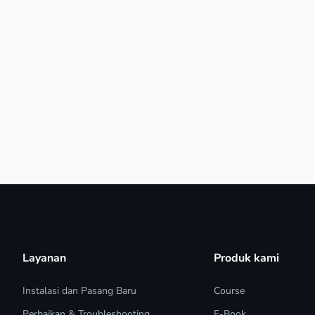
Layanan
Produk kami
Instalasi dan Pasang Baru
Course
Perbaikan & Troubleshooting
E-Book