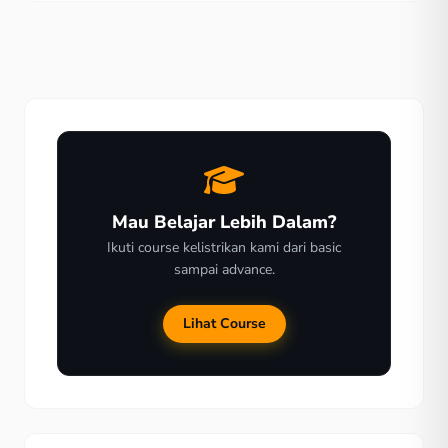
menyebabkan air laut naik, kebakaran hutan, kesuburan
tanah terganggu yang berefek pada menurunnya
kualitas serta kuantitas hasil panen, dan sebagainya. […]
Mau Belajar Lebih Dalam?
Ikuti course kelistrikan kami dari basic
sampai advance.
Lihat Course