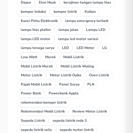
Dapur
Elon Musk
kerajinan tangan lampu hias
kompor induksi
kompor listrik
Kulkas
Kunci Pintu Elektronik
lampu emergency terbaik
lampu hias plafon
lampu jalan
Lampu LED
lampu LED motor
lampu led motor variasi
lampu tenaga surya
LED
LED Motor
LG
Low Watt
Merek
Mobil Listrik
Mobil Listrik Murah
Mobil Listrik Wuling
Motor Listrik
Motor Listrik Oyika
Oven Listrik
Pajak Mobil Listrik
Panel Surya
PLN
Power Bank
Powerbank Apple
rekomendasi kompor listrik
Rekomendasi Mobil Listrik
Review Motor Listrik
Sepeda Listrik
sepeda listrik roda 3
sepeda listrik selis
sepeda motor listrik