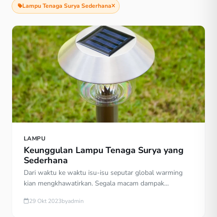
Lampu Tenaga Surya Sederhana
LAMPU
Keunggulan Lampu Tenaga Surya yang
Sederhana
Dari waktu ke waktu isu-isu seputar global warming
kian mengkhawatirkan. Segala macam dampak
buruknya sudah semakin banyak kita rasakan sekarang
29 Okt 2023
by
admin
ini: periode kemarau lebih panjang daripada biasanya,
suhu panas ekstrem, melelehnya es di kutub yang