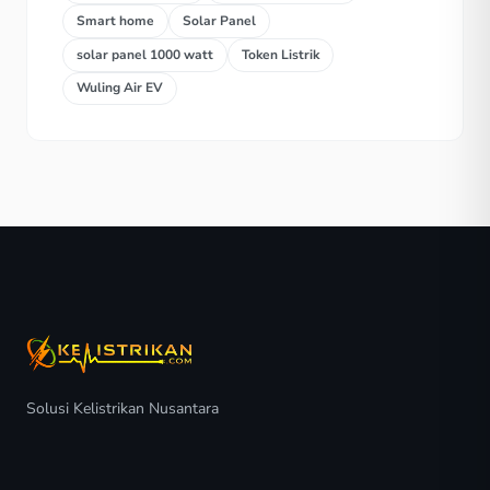
Smart home
Solar Panel
solar panel 1000 watt
Token Listrik
Wuling Air EV
Solusi Kelistrikan Nusantara