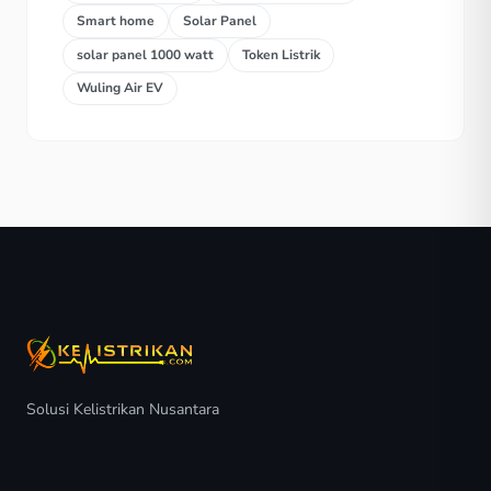
Smart home
Solar Panel
solar panel 1000 watt
Token Listrik
Wuling Air EV
Solusi Kelistrikan Nusantara