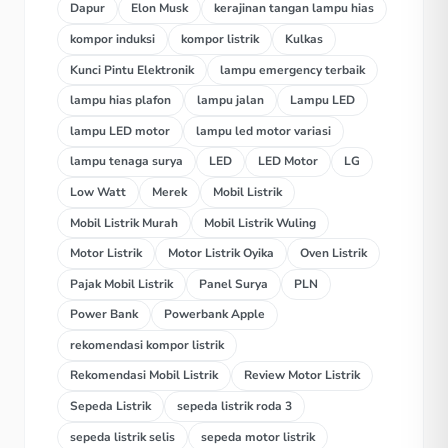
Dapur
Elon Musk
kerajinan tangan lampu hias
kompor induksi
kompor listrik
Kulkas
Kunci Pintu Elektronik
lampu emergency terbaik
lampu hias plafon
lampu jalan
Lampu LED
lampu LED motor
lampu led motor variasi
lampu tenaga surya
LED
LED Motor
LG
Low Watt
Merek
Mobil Listrik
Mobil Listrik Murah
Mobil Listrik Wuling
Motor Listrik
Motor Listrik Oyika
Oven Listrik
Pajak Mobil Listrik
Panel Surya
PLN
Power Bank
Powerbank Apple
rekomendasi kompor listrik
Rekomendasi Mobil Listrik
Review Motor Listrik
Sepeda Listrik
sepeda listrik roda 3
sepeda listrik selis
sepeda motor listrik