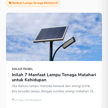
Manfaat Lampu Tenaga Matahari
SOLAR PANEL
Inilah 7 Manfaat Lampu Tenaga Matahari
untuk Kehidupan
Jika dahulu lampu menyala berasal dari energi listrik,
kini tersedia lampu dengan sumber energi matahari. Di
sebagian daerah, lampu tenaga matahari atau tenaga
15 Sep 2023
by
admin
surya bermanfaat untuk penerangan sebagai pengganti
lampu listrik. Dengan teknologi baru, lampu tenaga