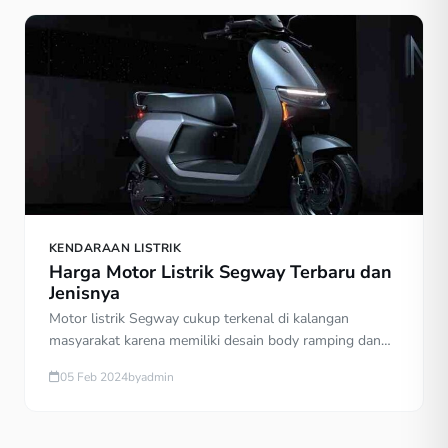
KENDARAAN LISTRIK
Harga Motor Listrik Segway Terbaru dan
Jenisnya
Motor listrik Segway cukup terkenal di kalangan
masyarakat karena memiliki desain body ramping dan
fitur lengkap. Namun berapakah harga motor listrik
05 Feb 2024
by
admin
Segway? Dibandingkan dengan merek motor listrik
lainnya, motor listrik Segway dibandrol dengan harga
cukup mahal di bawah Rp30.000.000,- per unit. Harga