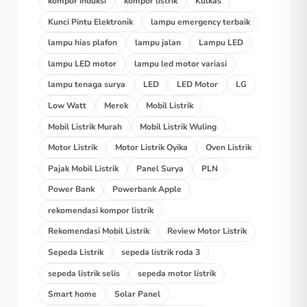
kompor induksi
kompor listrik
Kulkas
Kunci Pintu Elektronik
lampu emergency terbaik
lampu hias plafon
lampu jalan
Lampu LED
lampu LED motor
lampu led motor variasi
lampu tenaga surya
LED
LED Motor
LG
Low Watt
Merek
Mobil Listrik
Mobil Listrik Murah
Mobil Listrik Wuling
Motor Listrik
Motor Listrik Oyika
Oven Listrik
Pajak Mobil Listrik
Panel Surya
PLN
Power Bank
Powerbank Apple
rekomendasi kompor listrik
Rekomendasi Mobil Listrik
Review Motor Listrik
Sepeda Listrik
sepeda listrik roda 3
sepeda listrik selis
sepeda motor listrik
Smart home
Solar Panel