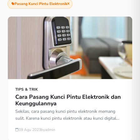
Pasang Kunci Pintu Elektronik
TIPS & TRIK
Cara Pasang Kunci Pintu Elektronik dan
Keunggulannya
Sekilas, cara pasang kunci pintu elektronik memang
sulit. Karena kunci pintu elektronik atau kunci digital
menggunakan teknik yang tidak seperti gagang pintu
09 Agu 2023
by
admin
biasa. Perpaduan dari material konvensional dengan
menggunakan teknik digital. Padahal, anggapan itu tidak