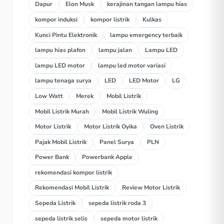
Dapur
Elon Musk
kerajinan tangan lampu hias
kompor induksi
kompor listrik
Kulkas
Kunci Pintu Elektronik
lampu emergency terbaik
lampu hias plafon
lampu jalan
Lampu LED
lampu LED motor
lampu led motor variasi
lampu tenaga surya
LED
LED Motor
LG
Low Watt
Merek
Mobil Listrik
Mobil Listrik Murah
Mobil Listrik Wuling
Motor Listrik
Motor Listrik Oyika
Oven Listrik
Pajak Mobil Listrik
Panel Surya
PLN
Power Bank
Powerbank Apple
rekomendasi kompor listrik
Rekomendasi Mobil Listrik
Review Motor Listrik
Sepeda Listrik
sepeda listrik roda 3
sepeda listrik selis
sepeda motor listrik