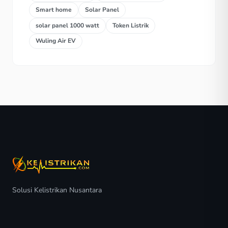
Smart home
Solar Panel
solar panel 1000 watt
Token Listrik
Wuling Air EV
Solusi Kelistrikan Nusantara