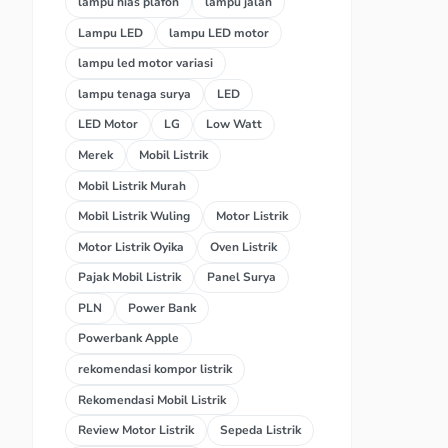
lampu hias plafon
lampu jalan
Lampu LED
lampu LED motor
lampu led motor variasi
lampu tenaga surya
LED
LED Motor
LG
Low Watt
Merek
Mobil Listrik
Mobil Listrik Murah
Mobil Listrik Wuling
Motor Listrik
Motor Listrik Oyika
Oven Listrik
Pajak Mobil Listrik
Panel Surya
PLN
Power Bank
Powerbank Apple
rekomendasi kompor listrik
Rekomendasi Mobil Listrik
Review Motor Listrik
Sepeda Listrik