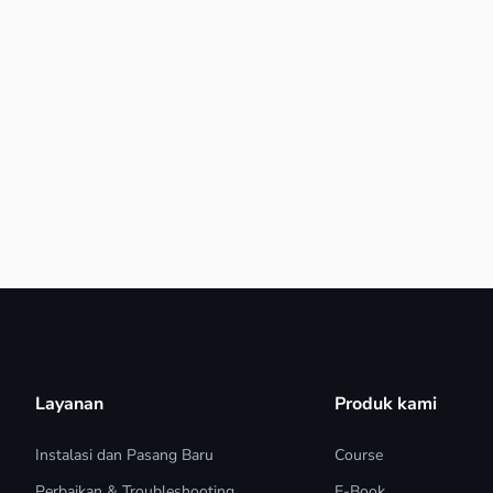
Layanan
Produk kami
Instalasi dan Pasang Baru
Course
Perbaikan & Troubleshooting
E-Book