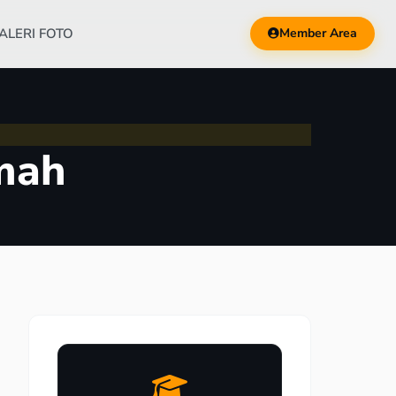
ALERI FOTO
Member Area
mah