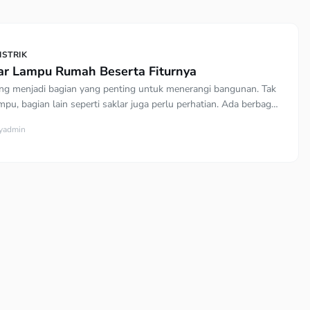
ISTRIK
lar Lampu Rumah Beserta Fiturnya
 menjadi bagian yang penting untuk menerangi bangunan. Tak
pu, bagian lain seperti saklar juga perlu perhatian. Ada berbagai
ampu rumah. Desain yang berbeda, fitur, serta teknologinya bisa
y
admin
mbangan saat memilih. Jenis-jenis Saklar Lampu Penemuan
 pada 1879 juga memberikan era baru untuk saklar lampu. Adanya
[…]