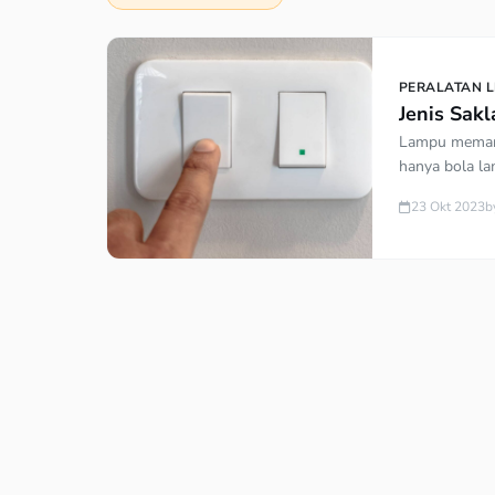
PERALATAN L
Jenis Sak
Lampu memang
hanya bola lam
jenis saklar l
23 Okt 2023
b
menjadi perti
lampu listrik
sistem lampu 