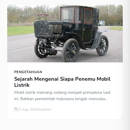
PENGETAHUAN
Sejarah Mengenai Siapa Penemu Mobil
Listrik
Mobil listrik memang sedang menjadi primadona saat
ini. Bahkan pemerintah Indonesia tengah mencoba
meningkatkan mobil listrik sebagai alat transportasi
21 Agu 2023
by
admin
ramah lingkungan. Karena mobil listrik anggapannya
sebagai mobil low carbon yang akan menurunkan
jumlah emisi karbon. Terutama di perkotaan. Lalu siapa