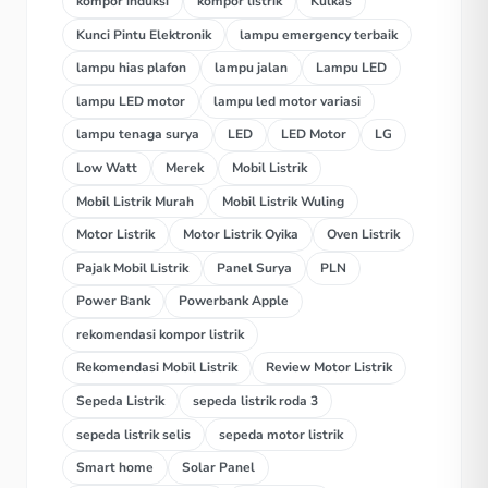
kompor induksi
kompor listrik
Kulkas
Kunci Pintu Elektronik
lampu emergency terbaik
lampu hias plafon
lampu jalan
Lampu LED
lampu LED motor
lampu led motor variasi
lampu tenaga surya
LED
LED Motor
LG
Low Watt
Merek
Mobil Listrik
Mobil Listrik Murah
Mobil Listrik Wuling
Motor Listrik
Motor Listrik Oyika
Oven Listrik
Pajak Mobil Listrik
Panel Surya
PLN
Power Bank
Powerbank Apple
rekomendasi kompor listrik
Rekomendasi Mobil Listrik
Review Motor Listrik
Sepeda Listrik
sepeda listrik roda 3
sepeda listrik selis
sepeda motor listrik
Smart home
Solar Panel