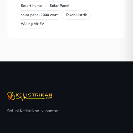
Smart home
Solar Panel
solar panel 1000 watt
Token Listrik
Wuling Air EV
Solusi Kelistrikan Nusantara