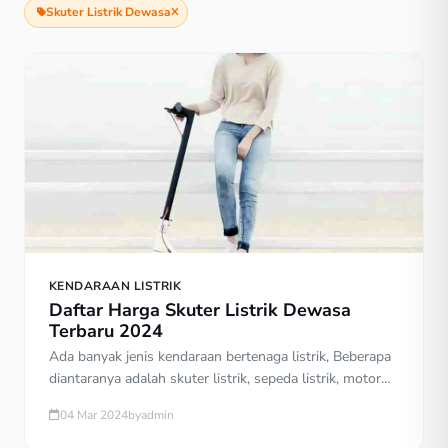
Skuter Listrik Dewasa
KENDARAAN LISTRIK
Daftar Harga Skuter Listrik Dewasa
Terbaru 2024
Ada banyak jenis kendaraan bertenaga listrik, Beberapa
diantaranya adalah skuter listrik, sepeda listrik, motor
listrik, dan mobil listrik. Peminatnya bukan hanya anak-
04 Mar 2024
by
admin
anak saja, tapi juga orang dewasa. Cari tahu harga
skuter listrik dewasa terbaru sebelum membelinya.