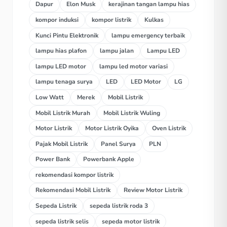
Dapur
Elon Musk
kerajinan tangan lampu hias
kompor induksi
kompor listrik
Kulkas
Kunci Pintu Elektronik
lampu emergency terbaik
lampu hias plafon
lampu jalan
Lampu LED
lampu LED motor
lampu led motor variasi
lampu tenaga surya
LED
LED Motor
LG
Low Watt
Merek
Mobil Listrik
Mobil Listrik Murah
Mobil Listrik Wuling
Motor Listrik
Motor Listrik Oyika
Oven Listrik
Pajak Mobil Listrik
Panel Surya
PLN
Power Bank
Powerbank Apple
rekomendasi kompor listrik
Rekomendasi Mobil Listrik
Review Motor Listrik
Sepeda Listrik
sepeda listrik roda 3
sepeda listrik selis
sepeda motor listrik