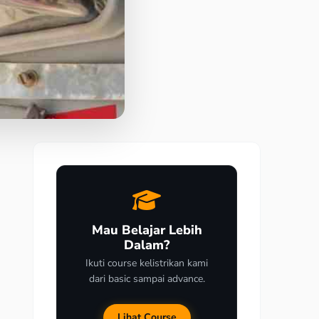
Mau Belajar Lebih
Dalam?
Ikuti course kelistrikan kami
dari basic sampai advance.
Lihat Course