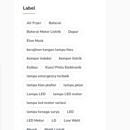
Label
Air Fryer
Baterai
Baterai Motor Listrik
Dapur
Elon Musk
kerajinan tangan lampu hias
kompor induksi
kompor listrik
Kulkas
Kunci Pintu Elektronik
lampu emergency terbaik
lampu hias plafon
lampu jalan
Lampu LED
lampu LED motor
lampu led motor variasi
lampu tenaga surya
LED
LED Motor
LG
Low Watt
Merek
Mobil Listrik