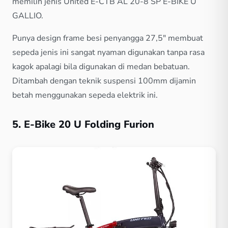
memilih jenis United E-CTB AL 20-8 SP E-BIKE U
GALLIO.
Punya design frame besi penyangga 27,5″ membuat
sepeda jenis ini sangat nyaman digunakan tanpa rasa
kagok apalagi bila digunakan di medan bebatuan.
Ditambah dengan teknik suspensi 100mm dijamin
betah menggunakan sepeda elektrik ini.
5. E-Bike 20 U Folding Furion