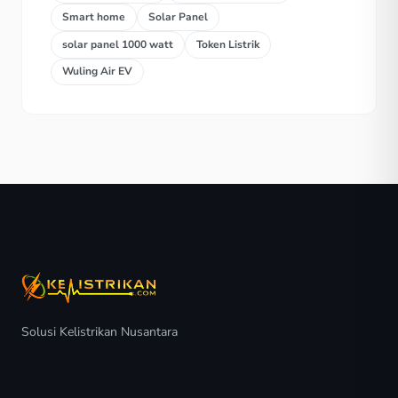
Smart home
Solar Panel
solar panel 1000 watt
Token Listrik
Wuling Air EV
Solusi Kelistrikan Nusantara