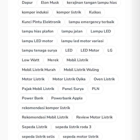
Dapur
Elon Musk
kerajinan tangan lampu hias
kompor induksi
kompor listrik
Kulkas
Kunci Pintu Elektronik
lampu emergency terbaik
lampu hias plafon
lampu jalan
Lampu LED
lampu LED motor
lampu led motor variasi
lampu tenaga surya
LED
LED Motor
LG
Low Watt
Merek
Mobil Listrik
Mobil Listrik Murah
Mobil Listrik Wuling
Motor Listrik
Motor Listrik Oyika
Oven Listrik
Pajak Mobil Listrik
Panel Surya
PLN
Power Bank
Powerbank Apple
rekomendasi kompor listrik
Rekomendasi Mobil Listrik
Review Motor Listrik
Sepeda Listrik
sepeda listrik roda 3
sepeda listrik selis
sepeda motor listrik