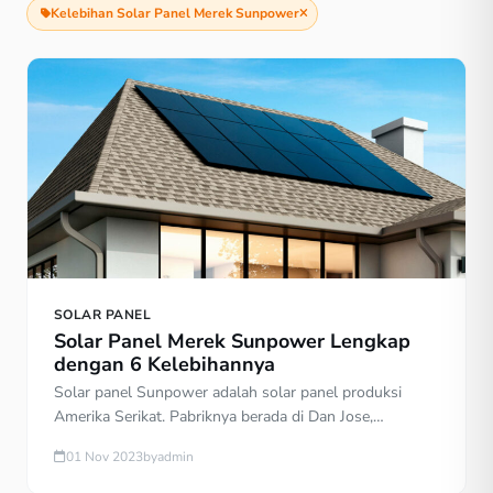
Kelebihan Solar Panel Merek Sunpower
SOLAR PANEL
Solar Panel Merek Sunpower Lengkap
dengan 6 Kelebihannya
Solar panel Sunpower adalah solar panel produksi
Amerika Serikat. Pabriknya berada di Dan Jose,
California. Namun beberapa pabriknya tersebar di
01 Nov 2023
by
admin
Filipina dan Meksiko. Sunpower termasuk salah satu
brand surya panel yang banyak mendapat rekomendasi