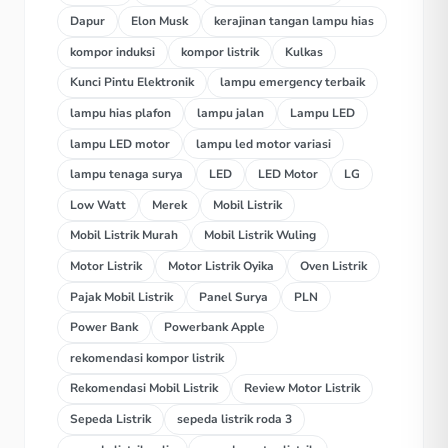
Dapur
Elon Musk
kerajinan tangan lampu hias
kompor induksi
kompor listrik
Kulkas
Kunci Pintu Elektronik
lampu emergency terbaik
lampu hias plafon
lampu jalan
Lampu LED
lampu LED motor
lampu led motor variasi
lampu tenaga surya
LED
LED Motor
LG
Low Watt
Merek
Mobil Listrik
Mobil Listrik Murah
Mobil Listrik Wuling
Motor Listrik
Motor Listrik Oyika
Oven Listrik
Pajak Mobil Listrik
Panel Surya
PLN
Power Bank
Powerbank Apple
rekomendasi kompor listrik
Rekomendasi Mobil Listrik
Review Motor Listrik
Sepeda Listrik
sepeda listrik roda 3