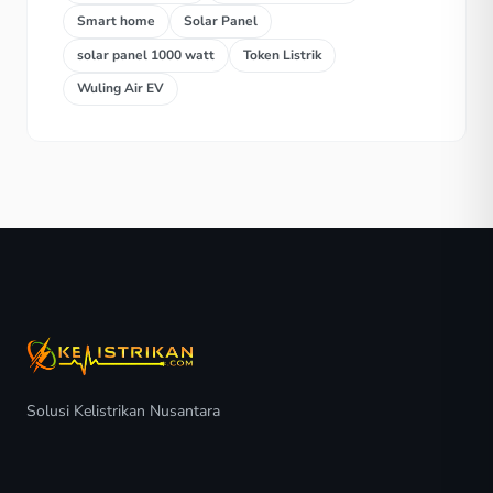
Smart home
Solar Panel
solar panel 1000 watt
Token Listrik
Wuling Air EV
Solusi Kelistrikan Nusantara