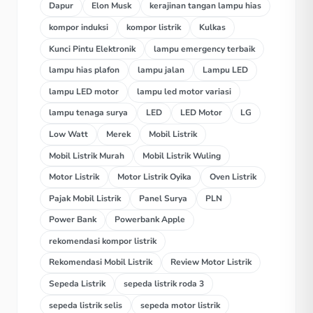
Dapur
Elon Musk
kerajinan tangan lampu hias
kompor induksi
kompor listrik
Kulkas
Kunci Pintu Elektronik
lampu emergency terbaik
lampu hias plafon
lampu jalan
Lampu LED
lampu LED motor
lampu led motor variasi
lampu tenaga surya
LED
LED Motor
LG
Low Watt
Merek
Mobil Listrik
Mobil Listrik Murah
Mobil Listrik Wuling
Motor Listrik
Motor Listrik Oyika
Oven Listrik
Pajak Mobil Listrik
Panel Surya
PLN
Power Bank
Powerbank Apple
rekomendasi kompor listrik
Rekomendasi Mobil Listrik
Review Motor Listrik
Sepeda Listrik
sepeda listrik roda 3
sepeda listrik selis
sepeda motor listrik