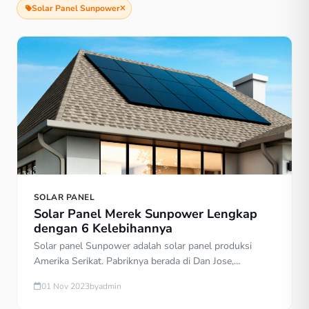
Solar Panel Sunpower
SOLAR PANEL
Solar Panel Merek Sunpower Lengkap
dengan 6 Kelebihannya
Solar panel Sunpower adalah solar panel produksi
Amerika Serikat. Pabriknya berada di Dan Jose,
California. Namun beberapa pabriknya tersebar di
01 Nov 2023
by
admin
Filipina dan Meksiko. Sunpower termasuk salah satu
brand surya panel yang banyak mendapat rekomendasi