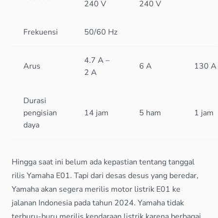
240 V
240 V
Frekuensi
50/60 Hz
4.7 A –
Arus
6 A
130 A
2 A
Durasi
pengisian
14 jam
5 ham
1 jam
daya
Hingga saat ini belum ada kepastian tentang tanggal
rilis Yamaha E01. Tapi dari desas desus yang beredar,
Yamaha akan segera merilis motor listrik E01 ke
jalanan Indonesia pada tahun 2024. Yamaha tidak
terburu-buru merilis kendaraan listrik karena berbagai